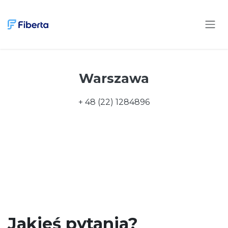
Przejdź do zawartości
Warszawa
+ 48 (22) 1284896
Jakieś pytania?