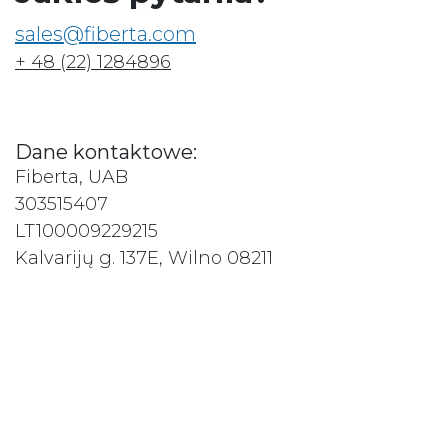
sales@fiberta.com
+ 48 (22) 1284896
Dane kontaktowe:
Fiberta, UAB
303515407
LT100009229215
Kalvarijų g. 137E, Wilno 08211