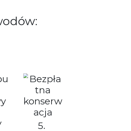
wodów:
5.