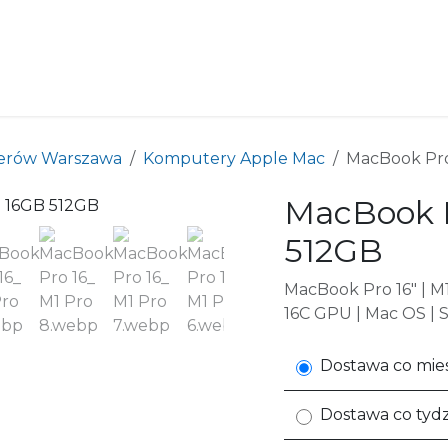
m komputerów
Dlaczego wynajem
Informacja zwro
erów Warszawa
Komputery Apple Mac
MacBook Pro
MacBook P
512GB
MacBook Pro 16" | M
16C GPU | Mac OS | 
Dostawa co mies
Dostawa co tyd