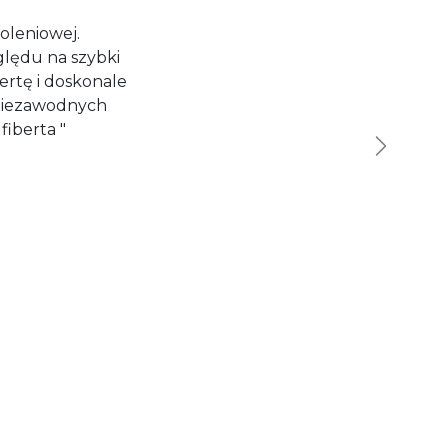
oleniowej.
ględu na szybki
fertę i doskonale
 niezawodnych
fiberta "
Dalej