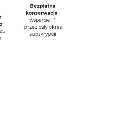
Bezpłatna
konserwacja
i
r
wsparcie IT
o
przez cały okres
azu
subskrypcji
o