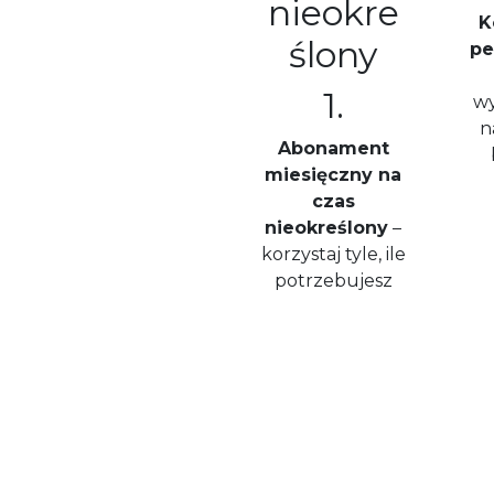
K
pe
1.
w
n
Abonament
miesięczny na
czas
nieokreślony
–
korzystaj tyle, ile
potrzebujesz