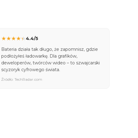
★
★
★
★
★
4.4/5
Bateria działa tak długo, że zapomnisz, gdzie
podłożyłeś ładowarkę. Dla grafików,
deweloperów, twórców wideo – to szwajcarski
scyzoryk cyfrowego świata.
Źródło: TechRadar.com