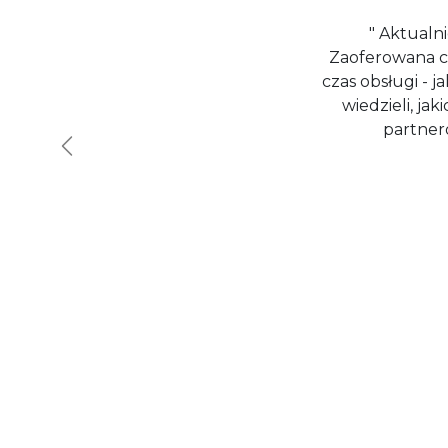
" Aktualn
Zaoferowana ce
czas obsługi - j
wiedzieli, j
partneró
Wstecz