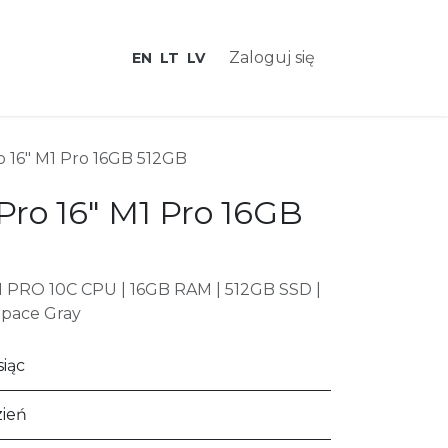
tna
Kontakt
Zaloguj się
EN
LT
LV
 16" M1 Pro 16GB 512GB
ro 16" M1 Pro 16GB
1 PRO 10C CPU | 16GB RAM | 512GB SSD |
Space Gray
iąc
zień