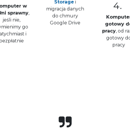
Storage
i
4.
omputer w
migracja danych
łni sprawny
,
do chmury
Kompute
jeśli nie,
Google Drive
gotowy d
ymienimy go
pracy
, od r
atychmiast i
gotowy d
bezpłatnie
pracy