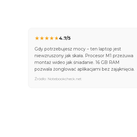
★
★
★
★
★
4.7/5
Gdy potrzebujesz mocy – ten laptop jest
niewzruszony jak skała. Procesor M1 przeżuwa
montaż wideo jak śniadanie. 16 GB RAM
pozwala żonglować aplikacjami bez zająknięcia.
Źródło: Notebookcheck.net