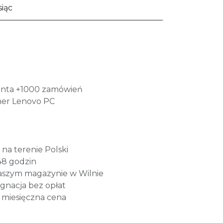
iąc
lienta +1000 zamówień
ner Lenovo PC
a terenie Polski
48 godzin
naszym magazynie w Wilnie
nacja bez opłat
a miesięczna cena