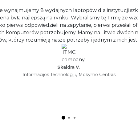
ie wynajmujemy 8 wydajnych laptopów dla instytucji szk
na była najlepszą na rynku. Wybraliśmy tę firmę ze wz
ako pierwsi odpowiedzieli na zapytanie, pierwsi przesłali o
akich komputerów potrzebujemy. Mamy na Litwie dwóch
w, którzy rozumieją nasze potrzeby i jednym z nich jest 
Skaidra V.
Informacijos Technologijų Mokymo Centras​