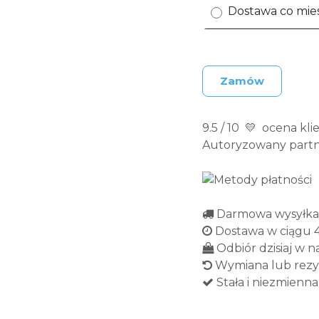
Dostawa co mies
Zamów
9.5 / 10 💛 ocena k
Autoryzowany part
Darmowa wysyłka n
Dostawa w ciągu 
Odbiór dzisiaj w 
Wymiana lub rezyg
Stała i niezmienn