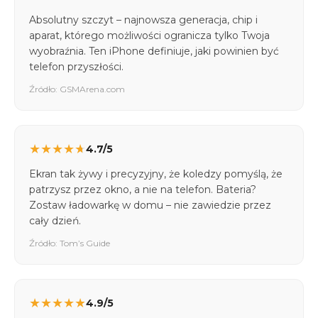
Absolutny szczyt – najnowsza generacja, chip i
aparat, którego możliwości ogranicza tylko Twoja
wyobraźnia. Ten iPhone definiuje, jaki powinien być
telefon przyszłości.
Źródło: GSMArena.com
★
★
★
★
★
4.7/5
Ekran tak żywy i precyzyjny, że koledzy pomyślą, że
patrzysz przez okno, a nie na telefon. Bateria?
Zostaw ładowarkę w domu – nie zawiedzie przez
cały dzień.
Źródło: Tom’s Guide
★
★
★
★
★
4.9/5