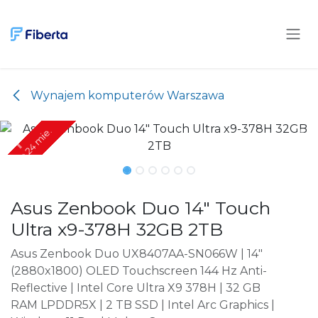
Przejdź do zawartości
Wynajem komputerów Warszawa
Tylko 24 mie.
Tylko 24 mie.
Asus Zenbook Duo 14" Touch
Ultra x9-378H 32GB 2TB
Asus Zenbook Duo UX8407AA-SN066W | 14"
(2880x1800) OLED Touchscreen 144 Hz Anti-
Reflective | Intel Core Ultra X9 378H | 32 GB
RAM LPDDR5X | 2 TB SSD | Intel Arc Graphics |