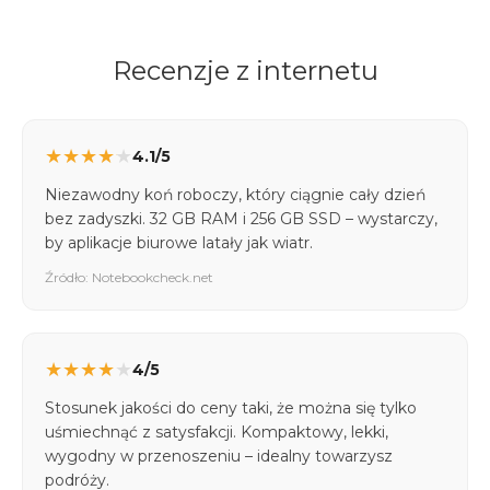
Recenzje z internetu
★
★
★
★
★
4.1/5
Niezawodny koń roboczy, który ciągnie cały dzień
bez zadyszki. 32 GB RAM i 256 GB SSD – wystarczy,
by aplikacje biurowe latały jak wiatr.
Źródło: Notebookcheck.net
★
★
★
★
★
4/5
Stosunek jakości do ceny taki, że można się tylko
uśmiechnąć z satysfakcji. Kompaktowy, lekki,
wygodny w przenoszeniu – idealny towarzysz
podróży.